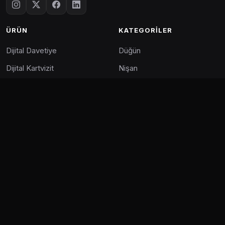
ÜRÜN
KATEGORILER
Dijital Davetiye
Düğün
Dijital Kartvizit
Nişan
Panel
Doğum Günü
Demo Davetiye
Mezuniyet
DESTEK
YASAL
Sık Sorulan Sorular
Kullanım Şartları
Kurumsal Başvuru
Gizlilik Politikası
İletişim
Çerez Politikası
Bloglar