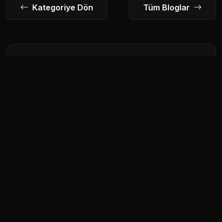
Kategoriye Dön
Tüm Bloglar
İlgili Yazılar
2026 Düğün Davetiye Trendleri (En
Popüler 10 Trend)
22.03.2026
Kişiye Özel Dijital Davetiye Nasıl
Oluşturulur?
22.03.2026
Düğün Davetiyesi Ne Zaman
Gönderilir? (Rehber)
22.03.2026
WhatsApp ile Düğün Davetiyesi
Gönderme Rehberi